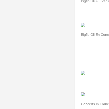
Bigflo Oli Au Sta
Bigflo Oli En Con
Concerts In Fran