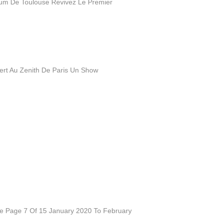
dium De Toulouse Revivez Le Premier
cert Au Zenith De Paris Un Show
ce Page 7 Of 15 January 2020 To February