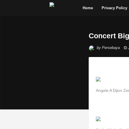
Home
Privacy Policy
Concert Big
by
Persebaya
Angele A Dijon Ze